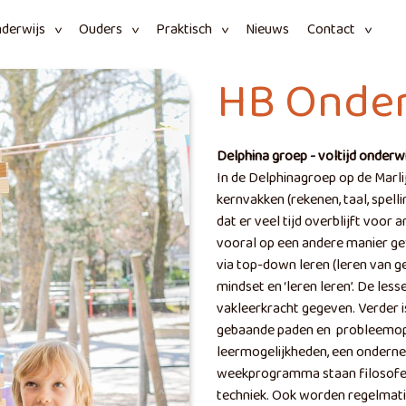
derwijs
Ouders
Praktisch
Nieuws
Contact
HB Onder
Delphina groep - voltijd onder
In de Delphinagroep op de Marlij
kernvakken (rekenen, taal, spel
dat er veel tijd overblijft voor 
vooral op een andere manier 
via top-down leren (leren van g
mindset en ‘leren leren’. De le
vakleerkracht gegeven. Verder is
gebaande paden en probleemopl
leermogelijkheden, een ondern
weekprogramma staan filosofer
techniek. Ook worden regelmati