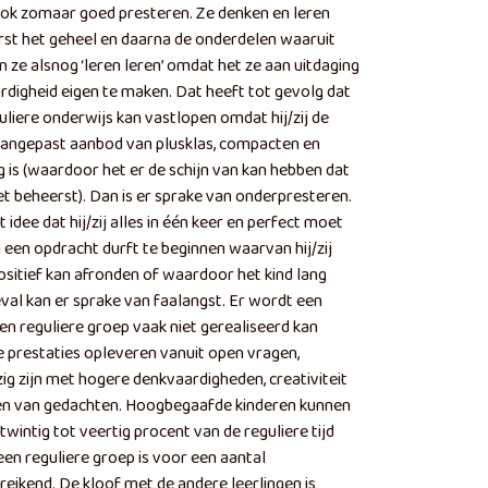
ook zomaar goed presteren. Ze denken en leren
eerst het geheel en daarna de onderdelen waaruit
 ze alsnog ‘leren leren’ omdat het ze aan uitdaging
rdigheid eigen te maken. Dat heeft tot gevolg dat
uliere onderwijs kan vastlopen omdat hij/zij de
n aangepast aanbod van plusklas, compacten en
g is (waardoor het er de schijn van kan hebben dat
iet beheerst). Dan is er sprake van onderpresteren.
 idee dat hij/zij alles in één keer en perfect moet
n een opdracht durft te beginnen waarvan hij/zij
positief kan afronden of waardoor het kind lang
eval kan er sprake van faalangst. Er wordt een
en reguliere groep vaak niet gerealiseerd kan
 prestaties opleveren vanuit open vragen,
g zijn met hogere denkvaardigheden, creativiteit
den van gedachten. Hoogbegaafde kinderen kunnen
twintig tot veertig procent van de reguliere tijd
een reguliere groep is voor een aantal
eikend. De kloof met de andere leerlingen is