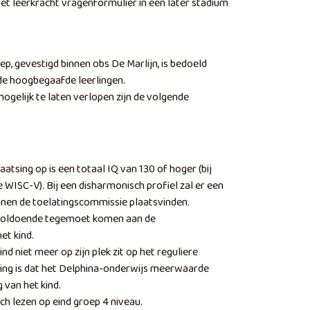
et leerkracht vragenformulier in een later stadium
p, gevestigd binnen obs De Marlijn, is bedoeld
de hoogbegaafde leerlingen.
ogelijk te laten verlopen zijn de volgende
sing op is een totaal IQ van 130 of hoger (bij
 WISC-V). Bij een disharmonisch profiel zal er een
nnen de toelatingscommissie plaatsvinden.
nvoldoende tegemoet komen aan de
et kind.
ind niet meer op zijn plek zit op het reguliere
ing is dat het Delphina-onderwijs meerwaarde
 van het kind.
ch lezen op eind groep 4 niveau.