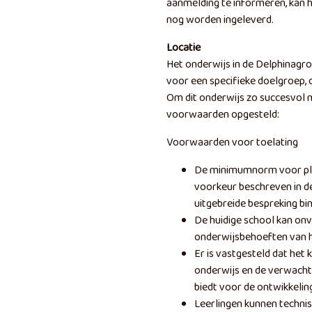
aanmelding te informeren, kan h
nog worden ingeleverd.
Locatie
Het onderwijs in de Delphinagroe
voor een specifieke doelgroep, 
Om dit onderwijs zo succesvol m
voorwaarden opgesteld:
Voorwaarden voor toelating
De minimumnorm voor plaat
voorkeur beschreven in de
uitgebreide bespreking bi
De huidige school kan o
onderwijsbehoeften van h
Er is vastgesteld dat het k
onderwijs en de verwacht
biedt voor de ontwikkeling
Leerlingen kunnen technis