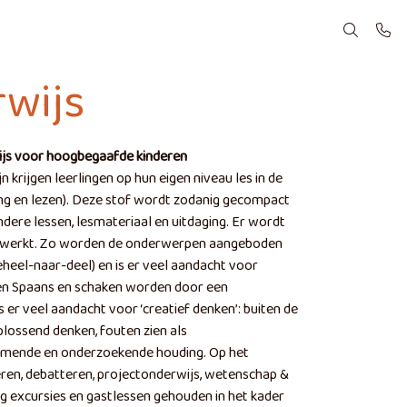
wijs
wijs voor hoogbegaafde kinderen
n krijgen leerlingen op hun eigen niveau les in de
ling en lezen). Deze stof wordt zodanig gecompact
andere lessen, lesmateriaal en uitdaging. Er wordt
gewerkt. Zo worden de onderwerpen aangeboden
eheel-naar-deel) en is er veel aandacht voor
ssen Spaans en schaken worden door een
 er veel aandacht voor ‘creatief denken’: buiten de
ossend denken, fouten zien als
emende en onderzoekende houding. Op het
en, debatteren, projectonderwijs, wetenschap &
g excursies en gastlessen gehouden in het kader