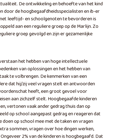
tualiteit. De ontwikkeling en behoefte van het kind
n door de hoogbegaafdheidsspecialisten en ib-er
met leeftijd- en schoolgenoten te bevorderen is
koppeld aan een reguliere groep op de Marlijn. Zo
eguliere groep gevolgd en zijn er gezamenlijke
erstaan het hebben van hoge intellectuele
et bedenken van oplossingen en het hebben van
aak te volbrengen. De kenmerken van een
ere dat hij/zij veel vragen stelt en antwoorden
 woordenschat heeft, een groot gevoel voor
eisen aan zichzelf stelt. Hoogbegaafde kinderen
ssen, vertonen vaak ander gedrag thuis dan op
beeld op school aangepast gedrag en reageren dat
f ze doen op school mee met de taken en vragen
(extra sommen, vragen over hoe dingen werken,
. Ongeveer 2% van de kinderen is hoogbegaafd. Dat