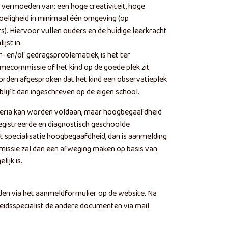
vermoeden van: een hoge creativiteit, hoge
oeligheid in minimaal één omgeving (op
rs). Hiervoor vullen ouders en de huidige leerkracht
ijst in.
er- en/of gedragsproblematiek, is het ter
mecommissie of het kind op de goede plek zit
orden afgesproken dat het kind een observatieplek
d blijft dan ingeschreven op de eigen school.
iteria kan worden voldaan, maar hoogbegaafdheid
egistreerde en diagnostisch geschoolde
specialisatie hoogbegaafdheid, dan is aanmelding
missie zal dan een afweging maken op basis van
lijk is.
en via het aanmeldformulier op de website. Na
idsspecialist de andere documenten via mail