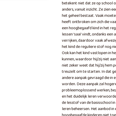
betekent niet dat ze op school 
anders, vanuit inzicht. Ze zien 
het geheel bestaat. Vaak moeten
heeft ontbroken om zich die vaa
een hoogbegaafd kind in het reg
lessen ‘saai’ vindt, ondanks ee
verrijken, daardoor vaak afwezi
het kind de reguliere stof nog n
Ook kan het kind vastlopen in het
kunnen, waardoor hij/zij niet aa
niet zeker weet dat hij/zij hem 
treuzelt om te starten. In dat g
andere aanpak gevraagd die in e
worden. Deze aanpak zal hogere
probleemoplossend werken, bezi
en het duidelijk leren verwoor
de lesstof van de basisschool in 
leren beheersen. Het aanbod in 
hoogbegaafde kinderen niet toer