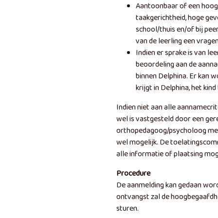
Aantoonbaar of een hoog 
taakgerichtheid, hoge gev
school/thuis en/of bij pee
van de leerling een vragenl
Indien er sprake is van le
beoordeling aan de aanna
binnen Delphina. Er kan w
krijgt in Delphina, het kin
Indien niet aan alle aannamecr
wel is vastgesteld door een ger
orthopedagoog/psycholoog met 
wel mogelijk. De toelatingscom
alle informatie of plaatsing moge
Procedure
De aanmelding kan gedaan word
ontvangst zal de hoogbegaafdhe
sturen.