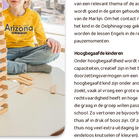
van een relevant thema of de ac
wordt goed in de gaten gehoude
van de Marlijn. Om het contact 
het kind in de Delphinagroep ge
worden de lessen Engels in de r
pauzemomenten.
Hoogbegaafde kinderen
Onder hoogbegaafdheid wordt v
capaciteiten, creatief zijn in h
doorzettingsvermogen om een t
hoogbegaafd kind zijn onder and
zoekt, vaak al vroeg een grote
rechtvaardigheid heeft en hoge 
die graag in de groep willen pa
school. Zo vertonen ze bijvoor
thuis af in druk of boos zijn. O
thuis nog veel extra uitdaging 
eindeloos knutselen of kleuren)