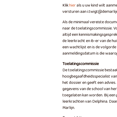
Klik
hier
als u uw kind wilt aanme
versturen aan i.twigt@demarlijn
Als de minimaal vereiste docum
naar de toelatingscommissie. Vo
altijd een kennismakingsgespre
de leerkracht en ib-er van de hui
een wachtlijst en is de volgorde
aanmeldingsdatum is die waarop
Toelatingscommissie
De toelatingscommissie bestaat u
hoogbegaafdheidsspecialist van
het dossier en geeft een advies
gegevens van de school van her
toegelaten kan worden. Bij een 
leerkrachten van Delphina. Daa
Marlijn.