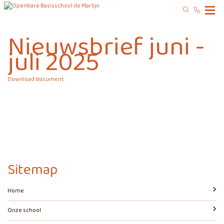
Nieuwsbrief juni -
juli 2025
Download document
Sitemap
Home
Onze school